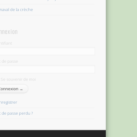
naval de la crèche
nnexion
ntifiant
 de passe
Se souvenir de moi
nregistrer
 de passe perdu ?