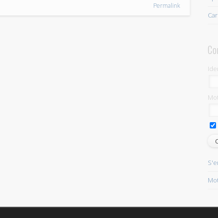
Permalink
Car
Co
Ide
Mot
S'e
Mot