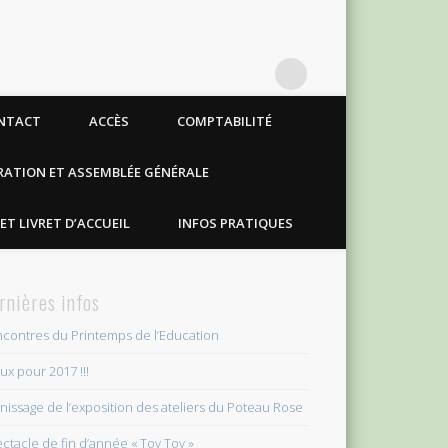
NTACT
ACCÈS
COMPTABILITÉ
RATION ET ASSEMBLÉE GÉNÉRALE
ET LIVRET D’ACCUEIL
INFOS PRATIQUES
rnières infos
contres du Printemps de l’Education
x pour 2017 !!!
nissage de l’exposition des ateliers du Poteau Rose
ctacle de fin d’année « Toy Toy »