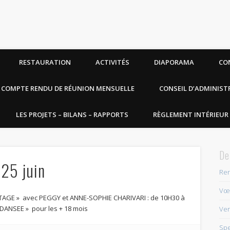
RESTAURATION
ACTIVITÉS
DIAPORAMA
CO
COMPTE RENDU DE RÉUNION MENSUELLE
CONSEIL D’ADMINIST
LES PROJETS – BILANS – RAPPORTS
RÈGLEMENT INTÉRIEUR 
De
 25 juin
Ren
Vœu
RTAGE » avec PEGGY et ANNE-SOPHIE CHARIVARI : de 10H30 à
DANSEE » pour les + 18 mois
Ver
Spe