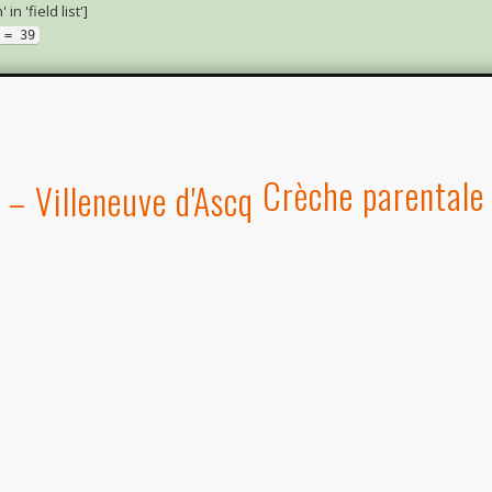
 'field list']
 = 39
Crèche parentale