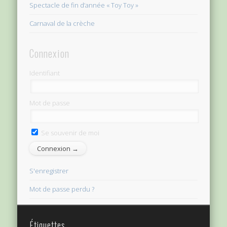
Spectacle de fin d’année « Toy Toy »
Carnaval de la crèche
Connexion
Identifiant
Mot de passe
Se souvenir de moi
S'enregistrer
Mot de passe perdu ?
Étiquettes