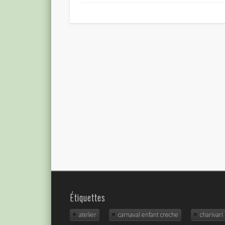
Étiquettes
atelier
carnaval enfant creche
charivari