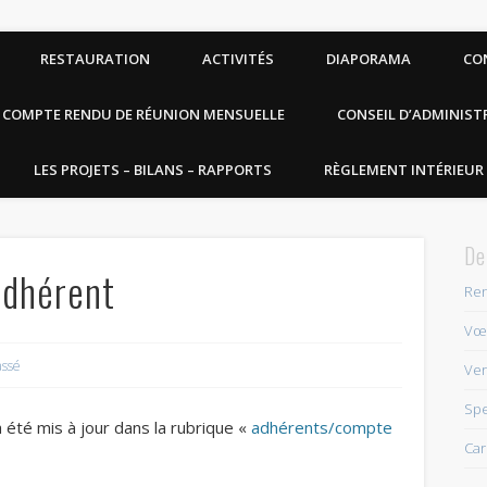
RESTAURATION
ACTIVITÉS
DIAPORAMA
CO
COMPTE RENDU DE RÉUNION MENSUELLE
CONSEIL D’ADMINIST
LES PROJETS – BILANS – RAPPORTS
RÈGLEMENT INTÉRIEUR 
De
adhérent
Ren
Vœu
assé
Ver
Spe
 été mis à jour dans la rubrique «
adhérents/compte
Car