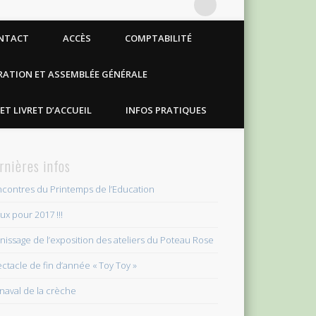
NTACT
ACCÈS
COMPTABILITÉ
RATION ET ASSEMBLÉE GÉNÉRALE
ET LIVRET D’ACCUEIL
INFOS PRATIQUES
rnières infos
contres du Printemps de l’Education
x pour 2017 !!!
nissage de l’exposition des ateliers du Poteau Rose
ctacle de fin d’année « Toy Toy »
naval de la crèche