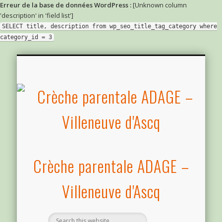
Erreur de la base de données WordPress :
[Unknown column
'description' in 'field list']
SELECT title, description from wp_seo_title_tag_category where
category_id = 3
CONSEIL D’ADMINISTRATION ET ASSEMBLÉE GÉNÉRALE
RÈGLEMENT INTÉRIEUR ET LIVRET D’ACCUEIL
COMPTE RENDU DE RÉUNION MENSUELLE
COMPTE RENDU DE RÉUNION DE BUREAU
LES PROJETS – BILANS – RAPPORTS
CRÈCHE VILLENEUVE D’ASCQ
DOSSIERS DE SUBVENTION
INFOS PRATIQUES
RESTAURATION
COMPTABILITÉ
DIAPORAMA
LE BUREAU
LA CRÈCHE
ACTIVITÉS
CONTACT
ACCÈS
Crèche parentale ADAGE –
Villeneuve d'Ascq